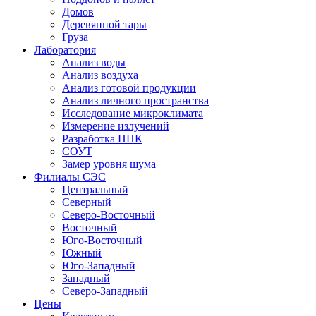
Домов
Деревянной тары
Груза
Лаборатория
Анализ воды
Анализ воздуха
Анализ готовой продукции
Анализ личного пространства
Исследование микроклимата
Измерение излучений
Разработка ППК
СОУТ
Замер уровня шума
Филиалы СЭС
Центральный
Северный
Северо-Восточный
Восточный
Юго-Восточный
Южный
Юго-Западный
Западный
Северо-Западный
Цены