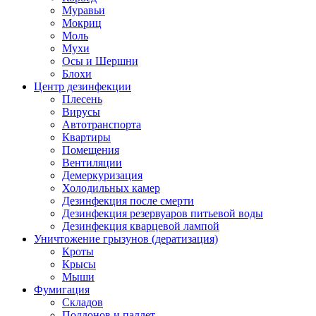
Муравьи
Мокриц
Моль
Мухи
Осы и Шершни
Блохи
Центр дезинфекции
Плесень
Вирусы
Автотранспорта
Квартиры
Помещения
Вентиляции
Демеркуризация
Холодильных камер
Дезинфекция после смерти
Дезинфекция резервуаров питьевой воды
Дезинфекция кварцевой лампой
Уничтожение грызунов (дератизация)
Кроты
Крысы
Мыши
Фумигация
Складов
Поддонов и паллет