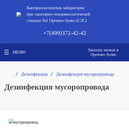
Бактериологическая лаборатория
при санитарно-эпидемиологической
станции №1 Орехово-Зуево (СЭС)
+7(499)372-42-42
Заказать звонок в
МЕНЮ
Орехово-Зуево
/ 
/ 
Дезинфекция
Дезинфекция мусоропровода
Дезинфекция мусоропровода