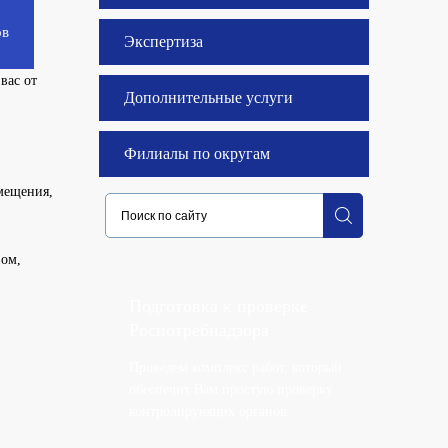
ов
Экспертиза
вас от
Дополнительные услуги
Филиалы по округам
мещения,
вом,
Подготовка к проверке
Роспотребнадзора
Проведем комплекс работ, который
обеспечит Вам простую проверку
контролирующих органов