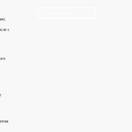
Узнать подробнее
ью;
сле с
ого
!
четом