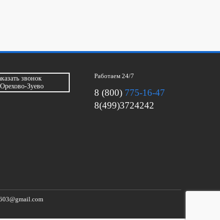
Работаем 24/7
аказать звонок
 Орехово-Зуево
8 (800)
775-16-47
8(499)3724242
603@gmail.com