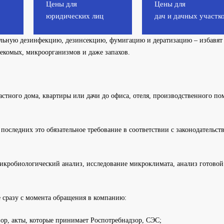
Цены для
Цены для
юридических лиц
дач и дачных участк
ную дезинфекцию, дезинсекцию, фумигацию и дератизацию – избавят 
екомых, микроорганизмов и даже запахов.
астного дома, квартиры или дачи до офиса, отеля, производственного по
последних это обязательное требование в соответствии с законодательст
икробиологический анализ, исследование микроклимата, анализ готовой
 сразу с момента обращения в компанию:
ор, акты, которые принимает Роспотребнадзор, СЭС;